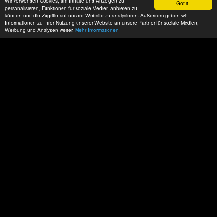
Wir verwenden Cookies, um Inhalte und Anzeigen zu
Got it!
personalisieren, Funktionen für soziale Medien anbieten zu
können und die Zugriffe auf unsere Website zu analysieren. Außerdem geben wir
Informationen zu Ihrer Nutzung unserer Website an unsere Partner für soziale Medien,
Werbung und Analysen weiter.
Mehr Informationen
Datenschutz
Impressum
AGBs
ACP