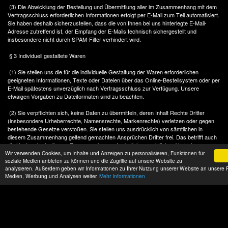
(3) Die Abwicklung der Bestellung und Übermittlung aller im Zusammenhang mit dem
Vertragsschluss erforderlichen Informationen erfolgt per E-Mail zum Teil automatisiert.
Sie haben deshalb sicherzustellen, dass die von Ihnen bei uns hinterlegte E-Mail-
Adresse zutreffend ist, der Empfang der E-Mails technisch sichergestellt und
insbesondere nicht durch SPAM-Filter verhindert wird.
§ 3 Individuell gestaltete Waren
(1) Sie stellen uns die für die individuelle Gestaltung der Waren erforderlichen
geeigneten Informationen, Texte oder Dateien über das Online-Bestellsystem oder per
E-Mail spätestens unverzüglich nach Vertragsschluss zur Verfügung. Unsere
etwaigen Vorgaben zu Dateiformaten sind zu beachten.
(2) Sie verpflichten sich, keine Daten zu übermitteln, deren Inhalt Rechte Dritter
(insbesondere Urheberrechte, Namensrechte, Markenrechte) verletzen oder gegen
bestehende Gesetze verstoßen. Sie stellen uns ausdrücklich von sämtlichen in
diesem Zusammenhang geltend gemachten Ansprüchen Dritter frei. Das betrifft auch
die Kosten der in diesem Zusammenhang erforderlichen rechtlichen Vertretung.
Wir verwenden Cookies, um Inhalte und Anzeigen zu personalisieren, Funktionen für
soziale Medien anbieten zu können und die Zugriffe auf unsere Website zu
(3) Wir nehmen keine Prüfung der übermittelten Daten auf inhaltliche Richtigkeit vor
analysieren. Außerdem geben wir Informationen zu Ihrer Nutzung unserer Website an unsere Pa
und übernehmen insoweit keine Haftung für Fehler.
Medien, Werbung und Analysen weiter.
Mehr Informationen
§ 4 Leistungserbringung bei Reparaturen
(1) Soweit Reparaturleistungen Vertragsgegenstand sind, schulden wir die sich aus
der Leistungsbeschreibung ergebenden Reparaturarbeiten. Diese erbringen wir nach
bestem Wissen und Gewissen persönlich oder durch Dritte.