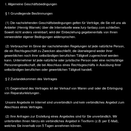
I. Allgemeine Geschäftsbedingungen
§ 1 Grundlegende Bestimmungen
(1) Die nachstehenden Geschäftsbedingungen gelten für Verträge, die Sie mit uns als
Anbieter (Hennig Warnek) über die Internetseite www.fury-fantasy.com schließen.
Soweit nicht anders vereinbart, wird der Einbeziehung gegebenenfalls von Ihnen
verwendeter eigener Bedingungen widersprochen.
(2) Verbraucher im Sinne der nachstehenden Regelungen ist jede natürliche Person,
die ein Rechtsgeschäft zu Zwecken abschließt, die überwiegend weder ihrer
gewerblichen noch ihrer selbständigen beruflichen Tätigkeit zugerechnet werden
kann. Unternehmer ist jede natürliche oder juristische Person oder eine rechtsfähige
Personengesellschaft, die bei Abschluss eines Rechtsgeschäfts in Ausübung ihrer
selbständigen beruflichen oder gewerblichen Tätigkeit handelt.
§ 2 Zustandekommen des Vertrages
(1) Gegenstand des Vertrages ist der Verkauf von Waren und/ oder die Erbringung
von Reparaturleistungen .
Unsere Angebote im Internet sind unverbindlich und kein verbindliches Angebot zum
Abschluss eines Vertrages.
(2) Ihre Anfragen zur Erstellung eines Angebotes sind für Sie unverbindlich. Wir
unterbreiten Ihnen hierzu ein verbindliches Angebot in Textform (z.B. per E-Mail),
welches Sie innerhalb von 5 Tagen annehmen können.