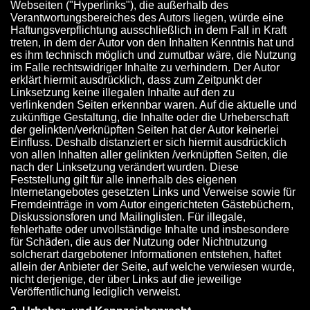
Webseiten ("Hyperlinks"), die außerhalb des
Verantwortungsbereiches des Autors liegen, würde eine
Haftungsverpflichtung ausschließlich in dem Fall in Kraft
treten, in dem der Autor von den Inhalten Kenntnis hat und
es ihm technisch möglich und zumutbar wäre, die Nutzung
im Falle rechtswidriger Inhalte zu verhindern. Der Autor
erklärt hiermit ausdrücklich, dass zum Zeitpunkt der
Linksetzung keine illegalen Inhalte auf den zu
verlinkenden Seiten erkennbar waren. Auf die aktuelle und
zukünftige Gestaltung, die Inhalte oder die Urheberschaft
der gelinkten/verknüpften Seiten hat der Autor keinerlei
Einfluss. Deshalb distanziert er sich hiermit ausdrücklich
von allen Inhalten aller gelinkten /verknüpften Seiten, die
nach der Linksetzung verändert wurden. Diese
Feststellung gilt für alle innerhalb des eigenen
Internetangebotes gesetzten Links und Verweise sowie für
Fremdeinträge in vom Autor eingerichteten Gästebüchern,
Diskussionsforen und Mailinglisten. Für illegale,
fehlerhafte oder unvollständige Inhalte und insbesondere
für Schäden, die aus der Nutzung oder Nichtnutzung
solcherart dargebotener Informationen entstehen, haftet
allein der Anbieter der Seite, auf welche verwiesen wurde,
nicht derjenige, der über Links auf die jeweilige
Veröffentlichung lediglich verweist.