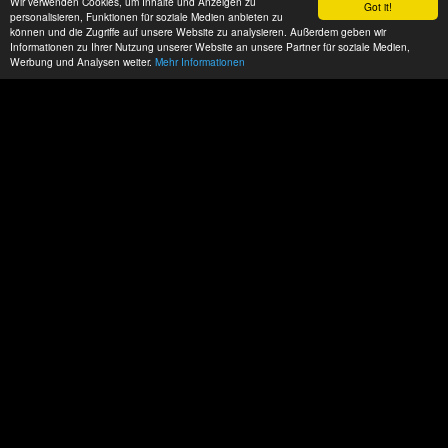
Wir verwenden Cookies, um Inhalte und Anzeigen zu
Got it!
personalisieren, Funktionen für soziale Medien anbieten zu
können und die Zugriffe auf unsere Website zu analysieren. Außerdem geben wir
Informationen zu Ihrer Nutzung unserer Website an unsere Partner für soziale Medien,
Werbung und Analysen weiter.
Mehr Informationen
Datenschutz
Impressum
AGBs
ACP