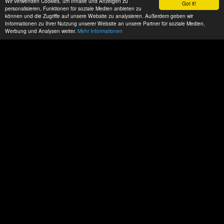
Wir verwenden Cookies, um Inhalte und Anzeigen zu
Got it!
personalisieren, Funktionen für soziale Medien anbieten zu
können und die Zugriffe auf unsere Website zu analysieren. Außerdem geben wir
Informationen zu Ihrer Nutzung unserer Website an unsere Partner für soziale Medien,
Werbung und Analysen weiter.
Mehr Informationen
Datenschutz
Impressum
AGBs
ACP