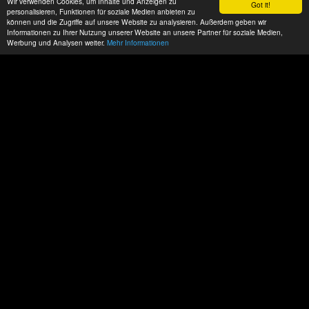
Wir verwenden Cookies, um Inhalte und Anzeigen zu
Got it!
personalisieren, Funktionen für soziale Medien anbieten zu
können und die Zugriffe auf unsere Website zu analysieren. Außerdem geben wir
Informationen zu Ihrer Nutzung unserer Website an unsere Partner für soziale Medien,
Werbung und Analysen weiter.
Mehr Informationen
Datenschutz
Impressum
AGBs
ACP