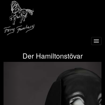
Toggl
navig
Der Hamiltonstövar
Previous
Next