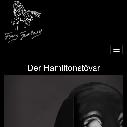
Toggl
navig
Der Hamiltonstövar
Previous
Next