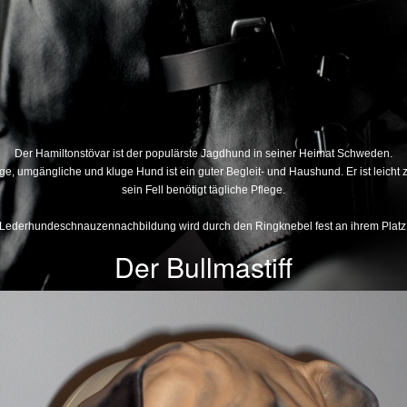
Der Hamiltonstövar ist der populärste Jagdhund in seiner Heimat Schweden.
fige, umgängliche und kluge Hund ist ein guter Begleit- und Haushund. Er ist leicht 
sein Fell benötigt tägliche Pflege.
Lederhundeschnauzennachbildung wird durch den Ringknebel fest an ihrem Platz
Der Bullmastiff