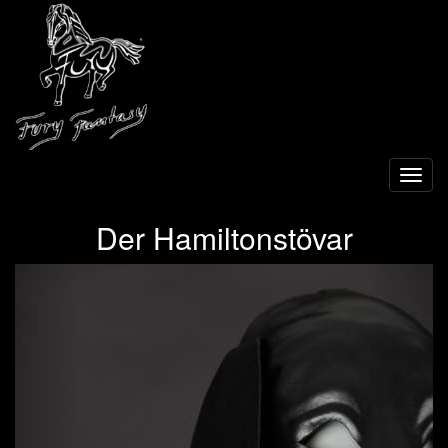
Toggl
navig
Der Hamiltonstövar
Previous
Next