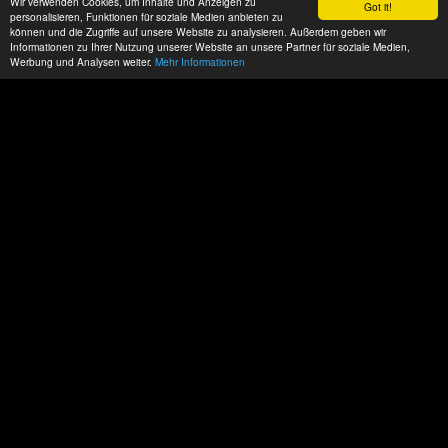
Wir verwenden Cookies, um Inhalte und Anzeigen zu
Got it!
personalisieren, Funktionen für soziale Medien anbieten zu
können und die Zugriffe auf unsere Website zu analysieren. Außerdem geben wir
Informationen zu Ihrer Nutzung unserer Website an unsere Partner für soziale Medien,
Werbung und Analysen weiter.
Mehr Informationen
Datenschutz
Impressum
AGBs
ACP