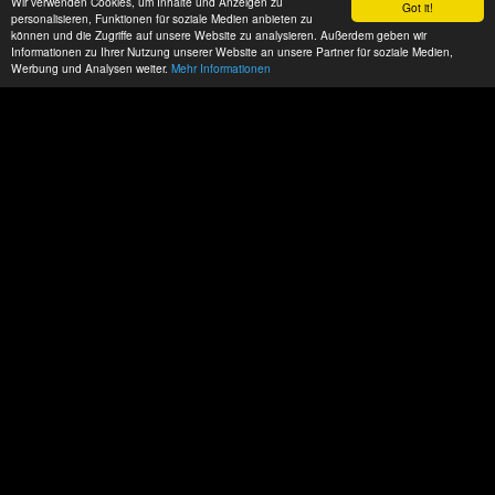
Wir verwenden Cookies, um Inhalte und Anzeigen zu
Got it!
personalisieren, Funktionen für soziale Medien anbieten zu
können und die Zugriffe auf unsere Website zu analysieren. Außerdem geben wir
Informationen zu Ihrer Nutzung unserer Website an unsere Partner für soziale Medien,
Werbung und Analysen weiter.
Mehr Informationen
Datenschutz
Impressum
AGBs
ACP