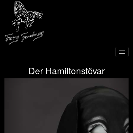
Toggl
navig
Der Hamiltonstövar
Previous
Next