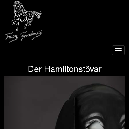
Toggl
navig
Der Hamiltonstövar
Previous
Next