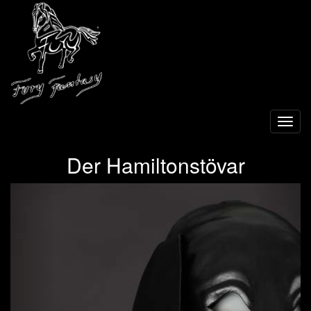
Toggl
navig
Der Hamiltonstövar
Previous
Next