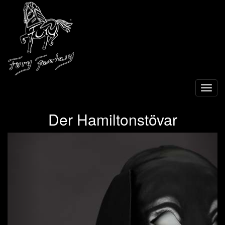
Toggl
navig
Der Hamiltonstövar
Previous
Next