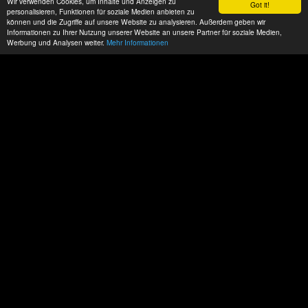
Wir verwenden Cookies, um Inhalte und Anzeigen zu
Got it!
personalisieren, Funktionen für soziale Medien anbieten zu
können und die Zugriffe auf unsere Website zu analysieren. Außerdem geben wir
Informationen zu Ihrer Nutzung unserer Website an unsere Partner für soziale Medien,
Werbung und Analysen weiter.
Mehr Informationen
Datenschutz
Impressum
AGBs
ACP