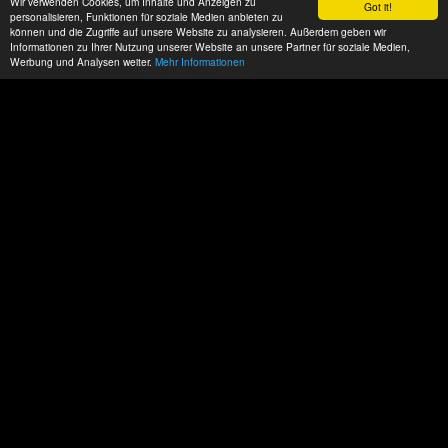
Wir verwenden Cookies, um Inhalte und Anzeigen zu
Got it!
personalisieren, Funktionen für soziale Medien anbieten zu
können und die Zugriffe auf unsere Website zu analysieren. Außerdem geben wir
Informationen zu Ihrer Nutzung unserer Website an unsere Partner für soziale Medien,
Werbung und Analysen weiter.
Mehr Informationen
Datenschutz
Impressum
AGBs
ACP