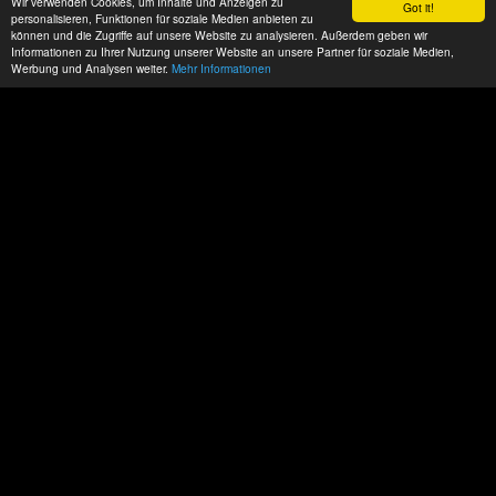
Wir verwenden Cookies, um Inhalte und Anzeigen zu
Got it!
personalisieren, Funktionen für soziale Medien anbieten zu
können und die Zugriffe auf unsere Website zu analysieren. Außerdem geben wir
Informationen zu Ihrer Nutzung unserer Website an unsere Partner für soziale Medien,
Werbung und Analysen weiter.
Mehr Informationen
Datenschutz
Impressum
AGBs
ACP