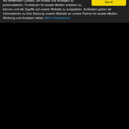
Wir verwenden Cookies, um Inhalte und Anzeigen zu
Got it!
personalisieren, Funktionen für soziale Medien anbieten zu
können und die Zugriffe auf unsere Website zu analysieren. Außerdem geben wir
Informationen zu Ihrer Nutzung unserer Website an unsere Partner für soziale Medien,
Werbung und Analysen weiter.
Mehr Informationen
Datenschutz
Impressum
AGBs
ACP